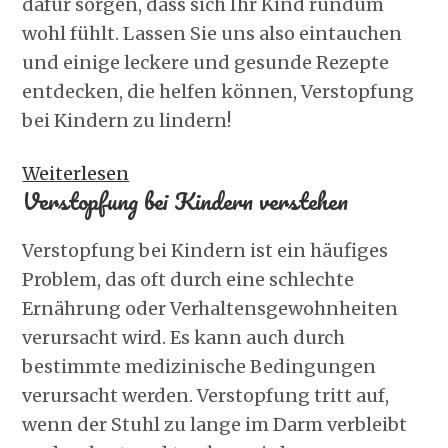
dafür sorgen, dass sich Ihr Kind rundum
wohl fühlt. Lassen Sie uns also eintauchen
und einige leckere und gesunde Rezepte
entdecken, die helfen können, Verstopfung
bei Kindern zu lindern!
:
Weiterlesen
Verstopfung bei Kindern verstehen
10
leckere
Verstopfung bei Kindern ist ein häufiges
und
Problem, das oft durch eine schlechte
nahrhafte
Ernährung oder Verhaltensgewohnheiten
Rezepte
verursacht wird. Es kann auch durch
zur
bestimmte medizinische Bedingungen
Linderung
verursacht werden. Verstopfung tritt auf,
von
wenn der Stuhl zu lange im Darm verbleibt
Verstopfung