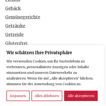
Gebäck
Gemüsegerichte
Getränke
Getreide
Glutenfrei
Hafer
Wir schätzen Ihre Privatsphäre
Haferbrei
Wir verwenden Cookies, um Ihr Surferlebnis zu
verbessern, personalisierte Anzeigen oder Inhalte
Haustiere
einzusetzen und unseren Datenverkehr zu
Internationale Küche
analysieren. Wenn Sie auf „Alle akzeptieren" klicken,
stimmen Sie der Anwendung von Cookies zu.
Kakao
Küchenequipment
Anpassen
Alles ablehnen
Alle akzeptieren
Mediterran