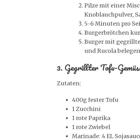
Pilze mit einer Mis
Knoblauchpulver, Sa
5-6 Minuten pro Seit
Burgerbrötchen kurz
Burger mit gegrill
und Rucola belegen
3. Gegrillter Tofu-Gemüs
Zutaten:
400g fester Tofu
1 Zucchini
1 rote Paprika
1 rote Zwiebel
Marinade: 4 EL Sojasauce