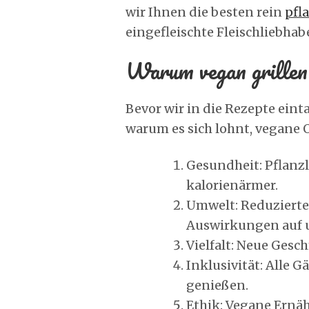
wir Ihnen die besten rein
pfl
eingefleischte Fleischliebha
Warum vegan grillen
Bevor wir in die Rezepte eint
warum es sich lohnt, vegane 
Gesundheit: Pflanzl
kalorienärmer.
Umwelt: Reduzierte
Auswirkungen auf 
Vielfalt: Neue Gesc
Inklusivität: Alle
genießen.
Ethik: Vegane Ernä