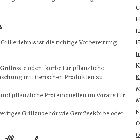
G
H
s
H
Grillerlebnis ist die richtige Vorbereitung
H
I
K
rillroste oder -körbe für pflanzliche
ischung mit tierischen Produkten zu
K
M
nd pflanzliche Proteinquellen im Voraus für
M
N
wertiges Grillzubehör wie Gemüsekörbe oder
O
O