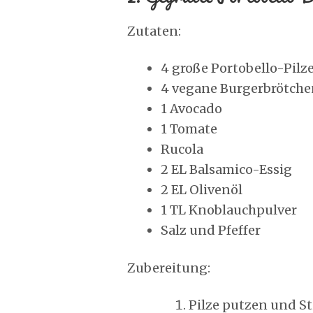
Zutaten:
4 große Portobello-Pilz
4 vegane Burgerbrötch
1 Avocado
1 Tomate
Rucola
2 EL Balsamico-Essig
2 EL Olivenöl
1 TL Knoblauchpulver
Salz und Pfeffer
Zubereitung:
Pilze putzen und St