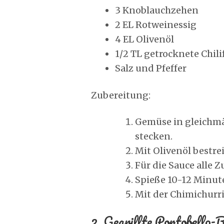
3 Knoblauchzehen
2 EL Rotweinessig
4 EL Olivenöl
1/2 TL getrocknete Chil
Salz und Pfeffer
Zubereitung:
Gemüse in gleichmä
stecken.
Mit Olivenöl bestre
Für die Sauce alle 
Spieße 10-12 Minut
Mit der Chimichurri
2. Gegrillte Portobello-