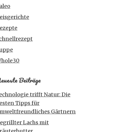
aleo
eisgerichte
ezepte
chnellrezept
uppe
hole30
eueste Beiträge
echnologie trifft Natur: Die
esten Tipps für
mweltfreundliches Gärtnern
egrillter Lachs mit
räuterbutter