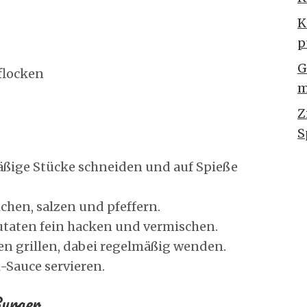
K
p
G
iflocken
m
Z
S
ßige Stücke schneiden und auf Spieße
ichen, salzen und pfeffern.
Zutaten fein hacken und vermischen.
en grillen, dabei regelmäßig wenden.
-Sauce servieren.
Burger