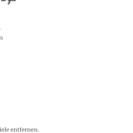
e
en
iele entfernen.