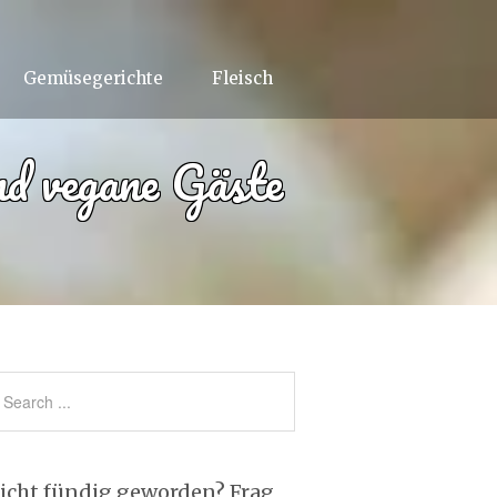
Gemüsegerichte
Fleisch
und vegane Gäste
icht fündig geworden? Frag