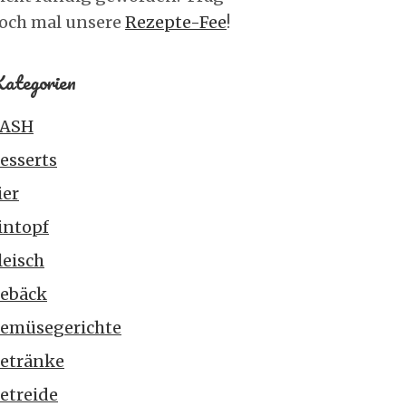
och mal unsere
Rezepte-Fee
!
ategorien
ASH
esserts
ier
intopf
leisch
ebäck
emüsegerichte
etränke
etreide