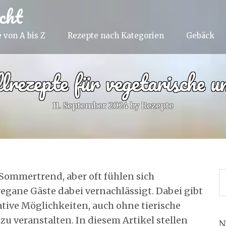
cht
 von A bis Z
Rezepte nach Kategorien
Gebäck
lrezepte für vegetarische 
11. September 2024
by
Rezepte
r Sommertrend, aber oft fühlen sich
egane Gäste dabei vernachlässigt. Dabei gibt
ative Möglichkeiten, auch ohne tierische
zu veranstalten. In diesem Artikel stellen
N