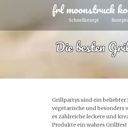
frl moonstruck ko
Schnellrezept
Rezepte
Die besten Gril
Grillpartys sind ein beliebte
vegetarische und besonders v
es zahlreiche leckere und kre
Produkte ein wahres Grillfest 