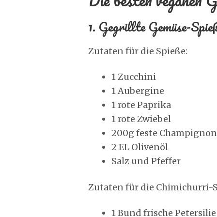
Die besten veganen G
1. Gegrillte Gemüse-Spie
Zutaten für die Spieße:
1 Zucchini
1 Aubergine
1 rote Paprika
1 rote Zwiebel
200g feste Champignon
2 EL Olivenöl
Salz und Pfeffer
Zutaten für die Chimichurri-
1 Bund frische Petersilie