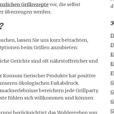
anzlichen Grillrezepte
vor, die selbst
d
ber überzeugen werden.
K
?
D
auchen, lassen Sie uns kurz betrachten,
D
Optionen beim Grillen anzubieten:
E
iche Gerichte sind oft nährstoffreicher und
E
F
r Konsum tierischer Produkte hat positive
G
unseren ökologischen Fußabdruck.
hmackserlebnisse bereichern jede Grillparty.
G
 Gäste fühlen sich willkommen und können
G
G
hrung berücksichtigt das Wohlergehen von