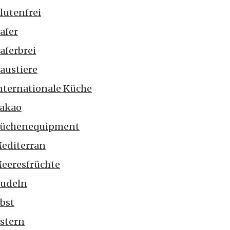
lutenfrei
afer
aferbrei
austiere
nternationale Küche
akao
üchenequipment
editerran
eeresfrüchte
udeln
bst
stern