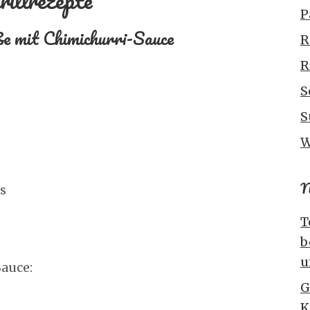
rillrezepte
P
ße mit Chimichurri-Sauce
R
R
S
S
W
N
s
T
b
u
Sauce:
G
K