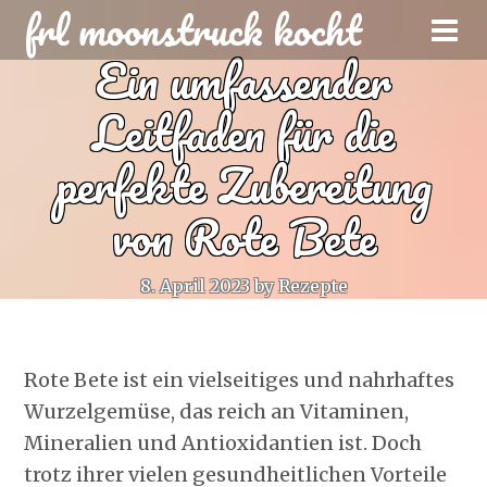
frl moonstruck kocht
Ein umfassender
Leitfaden für die
perfekte Zubereitung
von Rote Bete
8. April 2023
by
Rezepte
Rote Bete ist ein vielseitiges und nahrhaftes
Wurzelgemüse, das reich an Vitaminen,
Mineralien und Antioxidantien ist. Doch
trotz ihrer vielen gesundheitlichen Vorteile