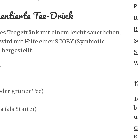
P
ntierte Tee-Drink
R
R
es Teegetränk mit einem leicht säuerlichen,
S
wird mit Hilfe einer SCOBY (Symbiotic
 hergestellt.
S
W
:
N
oder grüner Tee)
T
b
 (als Starter)
u
G
K