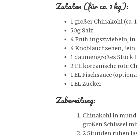
Zutaten (für ca. 1 kg):
1 großer Chinakohl (ca. 1
50g Salz
4 Frühlingszwiebeln, in
4 Knoblauchzehen, fein
1 daumengroßes Stück I
2 EL koreanische rote C
1 EL Fischsauce (optiona
1 EL Zucker
Zubereitung:
Chinakohl in mundg
großen Schüssel mi
2 Stunden ruhen la