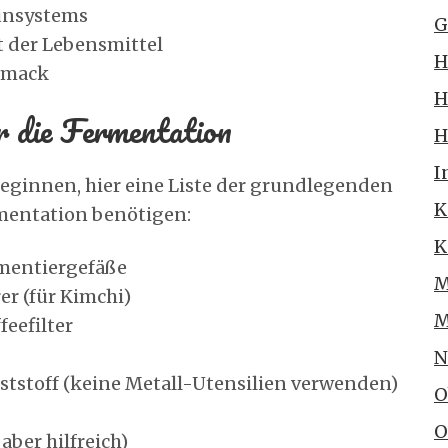
unsystems
G
t der Lebensmittel
H
hmack
H
r die Fermentation
H
I
eginnen, hier eine Liste der grundlegenden
K
ermentation benötigen:
K
rmentiergefäße
M
r (für Kimchi)
M
feefilter
N
nststoff (keine Metall-Utensilien verwenden)
O
O
aber hilfreich)