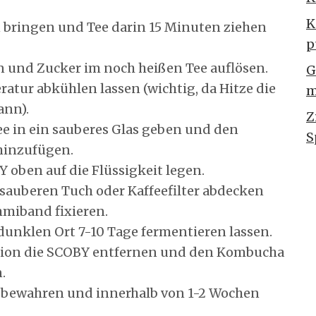
K
bringen und Tee darin 15 Minuten ziehen
p
n und Zucker im noch heißen Tee auflösen.
G
tur abkühlen lassen (wichtig, da Hitze die
m
ann).
Z
e in ein sauberes Glas geben und den
S
hinzufügen.
Y oben auf die Flüssigkeit legen.
sauberen Tuch oder Kaffeefilter abdecken
miband fixieren.
unklen Ort 7-10 Tage fermentieren lassen.
tion die SCOBY entfernen und den Kombucha
.
fbewahren und innerhalb von 1-2 Wochen