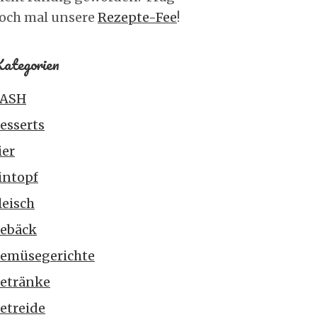
och mal unsere
Rezepte-Fee
!
ategorien
ASH
esserts
ier
intopf
leisch
ebäck
emüsegerichte
etränke
etreide