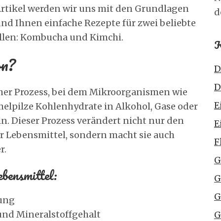
rtikel werden wir uns mit den Grundlagen
d
nd Ihnen einfache Rezepte für zwei beliebte
ellen: Kombucha und Kimchi.
K
on?
D
D
cher Prozess, bei dem Mikroorganismen wie
E
elpilze Kohlenhydrate in Alkohol, Gase oder
. Dieser Prozess verändert nicht nur den
E
r Lebensmittel, sondern macht sie auch
F
r.
G
bensmittel:
G
G
uung
und Mineralstoffgehalt
G