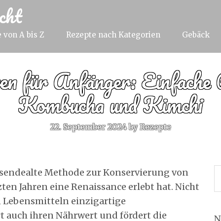
cht
 von A bis Z
Rezepte nach Kategorien
Gebäck
en für Anfänger: Einfache 
Kombucha und Kimchi
22. September 2024
by
Rezepte
ausendealte Methode zur Konservierung von
zten Jahren eine Renaissance erlebt hat. Nicht
n Lebensmitteln einzigartige
t auch ihren Nährwert und fördert die
N