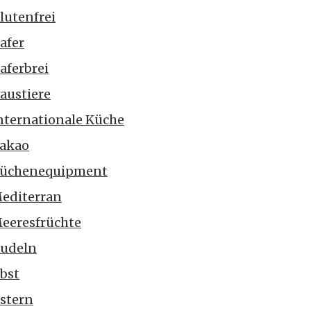
lutenfrei
afer
aferbrei
austiere
nternationale Küche
akao
üchenequipment
editerran
eeresfrüchte
udeln
bst
stern