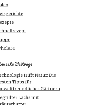
aleo
eisgerichte
ezepte
chnellrezept
uppe
hole30
eueste Beiträge
echnologie trifft Natur: Die
esten Tipps für
mweltfreundliches Gärtnern
egrillter Lachs mit
räuterbutter