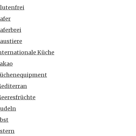
lutenfrei
afer
aferbrei
austiere
nternationale Küche
akao
üchenequipment
editerran
eeresfrüchte
udeln
bst
stern