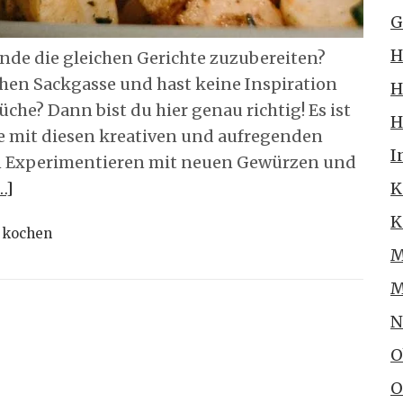
G
H
ende die gleichen Gerichte zuzubereiten?
chen Sackgasse und hast keine Inspiration
H
che? Dann bist du hier genau richtig! Es ist
H
ne mit diesen kreativen und aufregenden
I
on Experimentieren mit neuen Gewürzen und
…]
K
K
 kochen
M
M
N
O
O