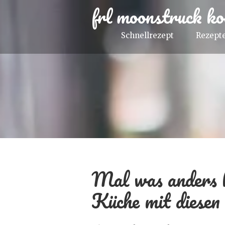
frl moonstruck ko
Schnellrezept
Rezepte
Mal was anders k
Küche mit diesen 