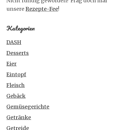
Nicht fündig geworden? Frag doch mal
unsere
Rezepte-Fee
!
Kategorien
DASH
Desserts
Eier
Eintopf
Fleisch
Gebäck
Gemüsegerichte
Getränke
Getreide