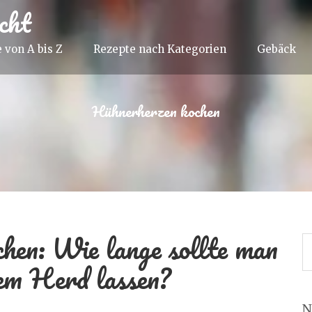
cht
 von A bis Z
Rezepte nach Kategorien
Gebäck
Hühnerherzen kochen
hen: Wie lange sollte man
dem Herd lassen?
N