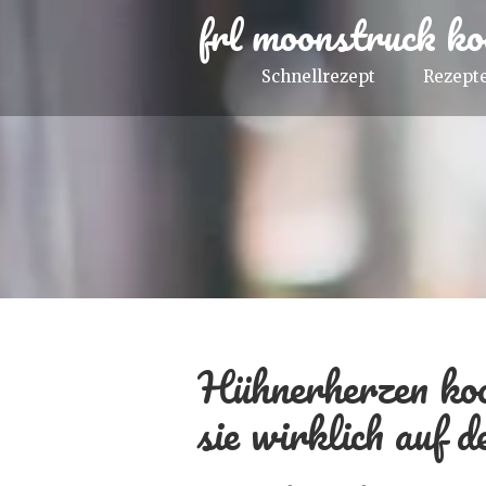
frl moonstruck ko
Schnellrezept
Rezepte
Hühnerherzen koc
sie wirklich auf 