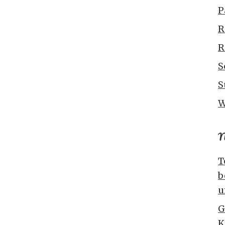
P
R
R
S
S
W
N
T
b
u
G
K