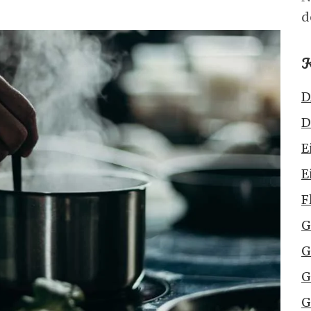
d
K
D
D
E
E
F
G
G
G
G