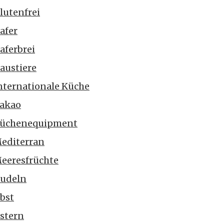
lutenfrei
afer
aferbrei
austiere
nternationale Küche
akao
üchenequipment
editerran
eeresfrüchte
udeln
bst
stern