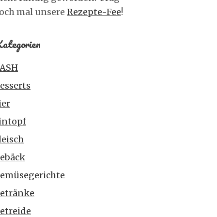
och mal unsere
Rezepte-Fee
!
ategorien
ASH
esserts
ier
intopf
leisch
ebäck
emüsegerichte
etränke
etreide