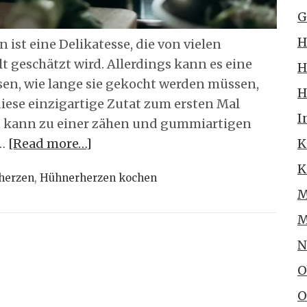
G
H
ist eine Delikatesse, die von vielen
 geschätzt wird. Allerdings kann es eine
H
sen, wie lange sie gekocht werden müssen,
H
 diese einzigartige Zutat zum ersten Mal
I
n kann zu einer zähen und gummiartigen
 …
[Read more…]
K
K
herzen
,
Hühnerherzen kochen
M
M
N
O
O