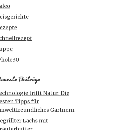
aleo
eisgerichte
ezepte
chnellrezept
uppe
hole30
eueste Beiträge
echnologie trifft Natur: Die
esten Tipps für
mweltfreundliches Gärtnern
egrillter Lachs mit
räuterbutter