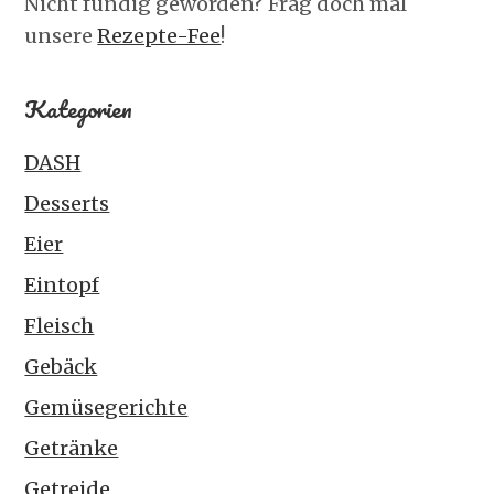
Nicht fündig geworden? Frag doch mal
unsere
Rezepte-Fee
!
Kategorien
DASH
Desserts
Eier
Eintopf
Fleisch
Gebäck
Gemüsegerichte
Getränke
Getreide