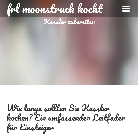
frl moonstruck kocht
Kassler zubereiten
Wie lange sollten Sie Kassler
kochen? Ein umfassender Leitfaden
für Einsteiger