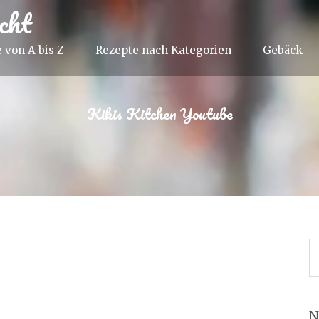
cht
 von A bis Z
Rezepte nach Kategorien
Gebäck
Kikis Kitchen Youtube
N