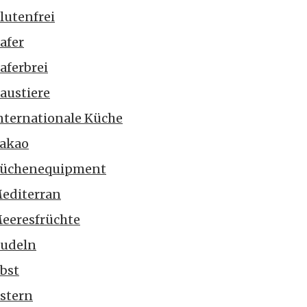
lutenfrei
afer
aferbrei
austiere
nternationale Küche
akao
üchenequipment
editerran
eeresfrüchte
udeln
bst
stern