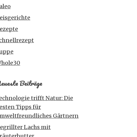
aleo
eisgerichte
ezepte
chnellrezept
uppe
hole30
eueste Beiträge
echnologie trifft Natur: Die
esten Tipps für
mweltfreundliches Gärtnern
egrillter Lachs mit
räuterbutter