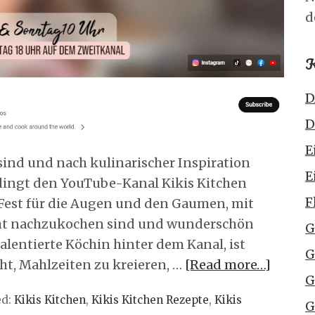
d
K
D
D
E
ind und nach kulinarischer Inspiration
E
edingt den YouTube-Kanal Kikis Kitchen
F
n Fest für die Augen und den Gaumen, mit
icht nachzukochen sind und wunderschön
G
talentierte Köchin hinter dem Kanal, ist
G
t, Mahlzeiten zu kreieren, …
[Read more…]
G
ed:
Kikis Kitchen
,
Kikis Kitchen Rezepte
,
Kikis
G