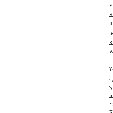
P
R
R
S
S
W
N
T
b
u
G
K