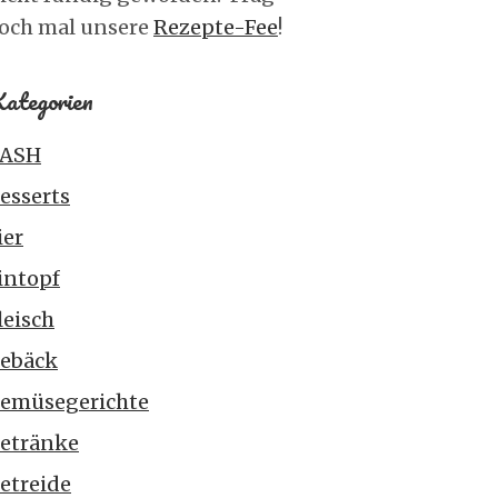
och mal unsere
Rezepte-Fee
!
ategorien
ASH
esserts
ier
intopf
leisch
ebäck
emüsegerichte
etränke
etreide