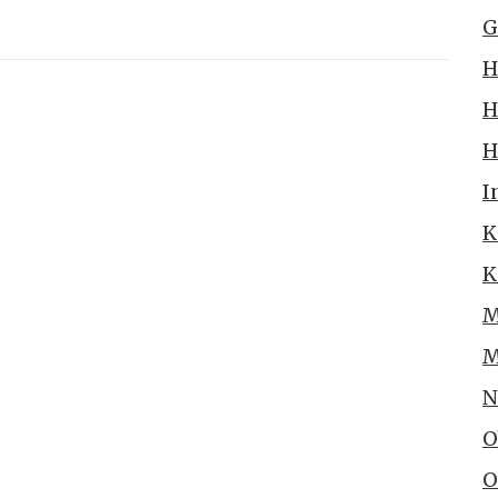
G
H
H
H
I
K
K
M
M
N
O
O