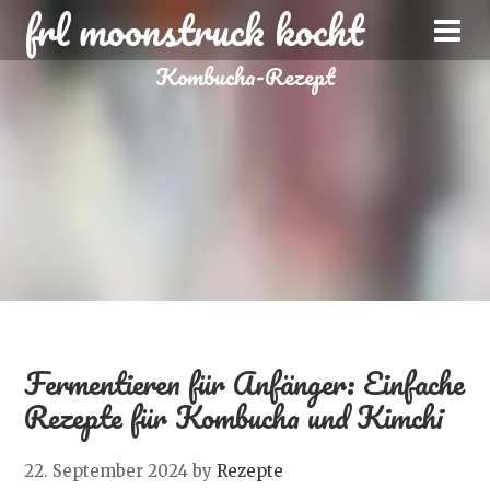
frl moonstruck kocht
Kombucha-Rezept
Fermentieren für Anfänger: Einfache
Rezepte für Kombucha und Kimchi
22. September 2024
by
Rezepte