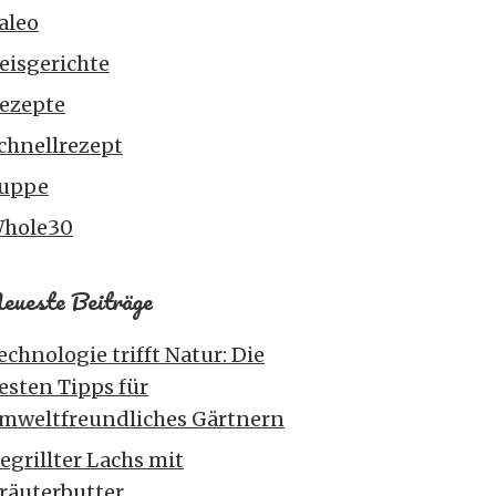
aleo
eisgerichte
ezepte
chnellrezept
uppe
hole30
eueste Beiträge
echnologie trifft Natur: Die
esten Tipps für
mweltfreundliches Gärtnern
egrillter Lachs mit
räuterbutter