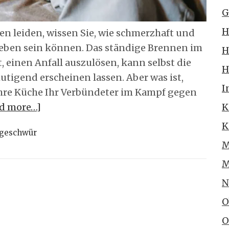
G
H
 leiden, wissen Sie, wie schmerzhaft und
s Leben sein können. Das ständige Brennen im
H
 einen Anfall auszulösen, kann selbst die
H
tigend erscheinen lassen. Aber was ist,
I
Ihre Küche Ihr Verbündeter im Kampf gegen
d more…]
K
K
geschwür
M
M
N
O
O