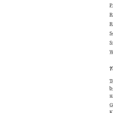
P
R
R
S
S
W
N
T
b
u
G
K