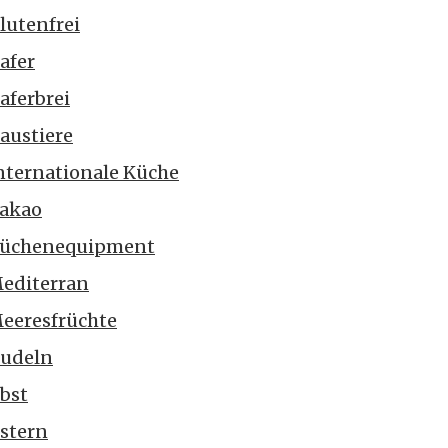
lutenfrei
afer
aferbrei
austiere
nternationale Küche
akao
üchenequipment
editerran
eeresfrüchte
udeln
bst
stern