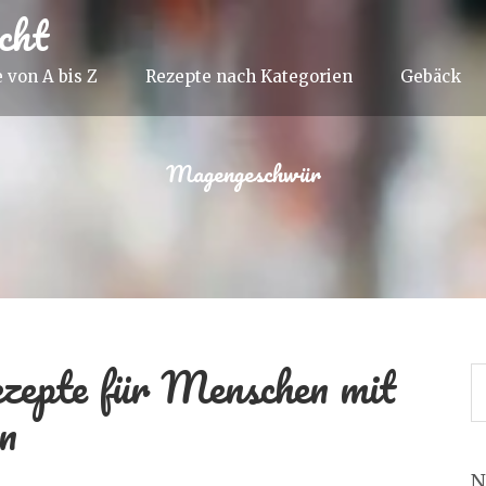
cht
 von A bis Z
Rezepte nach Kategorien
Gebäck
Magengeschwür
zepte für Menschen mit
n
N