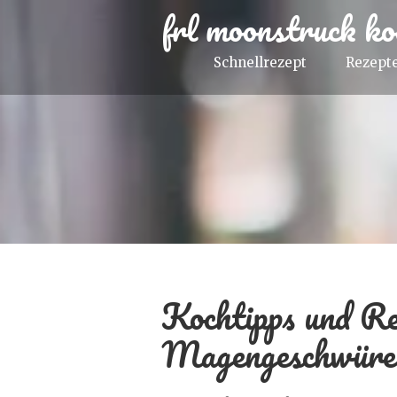
frl moonstruck ko
Schnellrezept
Rezepte
Kochtipps und Re
Magengeschwüre