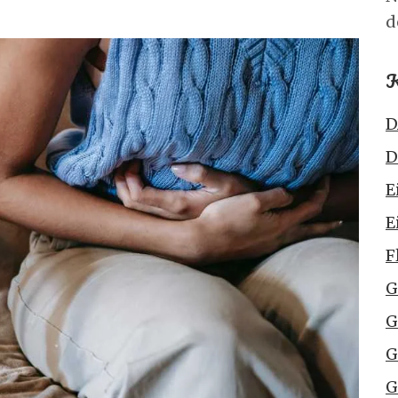
d
K
D
D
E
E
F
G
G
G
G