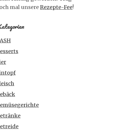
och mal unsere
Rezepte-Fee
!
ategorien
ASH
esserts
ier
intopf
leisch
ebäck
emüsegerichte
etränke
etreide