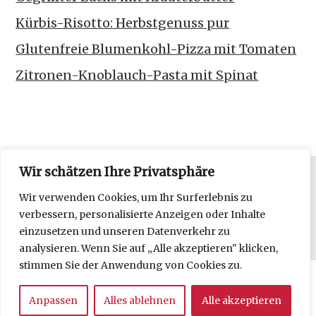
Kürbis-Risotto: Herbstgenuss pur
Glutenfreie Blumenkohl-Pizza mit Tomaten
Zitronen-Knoblauch-Pasta mit Spinat
Wir schätzen Ihre Privatsphäre
Datenschutzerklärung
Wir verwenden Cookies, um Ihr Surferlebnis zu
verbessern, personalisierte Anzeigen oder Inhalte
Impressum
einzusetzen und unseren Datenverkehr zu
analysieren. Wenn Sie auf „Alle akzeptieren" klicken,
stimmen Sie der Anwendung von Cookies zu.
Copyright © 2026 frl moonstruck kocht.
Anpassen
Alles ablehnen
Alle akzeptieren
Delicious
WordPress Theme by themehall.com