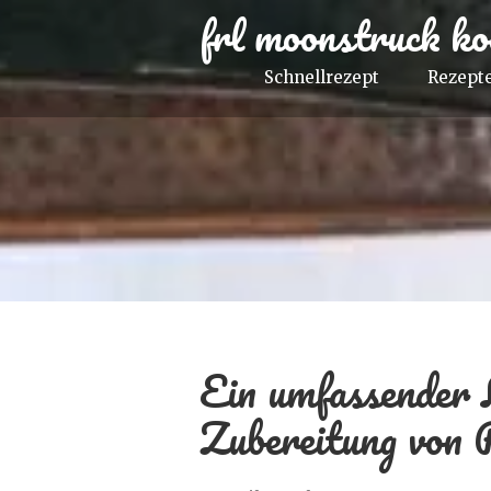
frl moonstruck ko
Schnellrezept
Rezepte
Ein umfassender L
Zubereitung von 