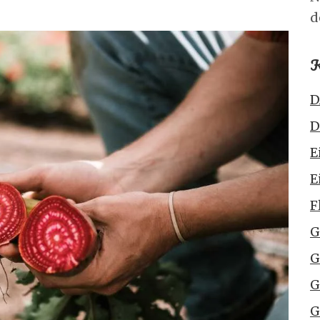
d
K
D
D
E
E
F
G
G
G
G