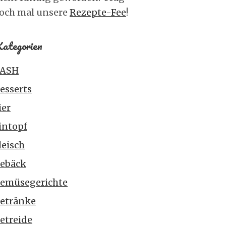
och mal unsere
Rezepte-Fee
!
ategorien
ASH
esserts
ier
intopf
leisch
ebäck
emüsegerichte
etränke
etreide