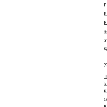
P
R
R
S
S
W
N
T
b
u
G
K