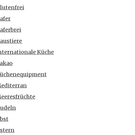
lutenfrei
afer
aferbrei
austiere
nternationale Küche
akao
üchenequipment
editerran
eeresfrüchte
udeln
bst
stern