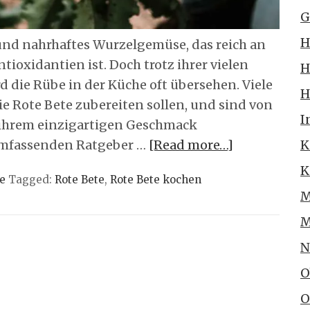
G
H
s und nahrhaftes Wurzelgemüse, das reich an
ioxidantien ist. Doch trotz ihrer vielen
H
d die Rübe in der Küche oft übersehen. Viele
H
e Rote Bete zubereiten sollen, und sind von
I
 ihrem einzigartigen Geschmack
umfassenden Ratgeber …
[Read more…]
K
K
e
Tagged:
Rote Bete
,
Rote Bete kochen
M
M
N
O
O