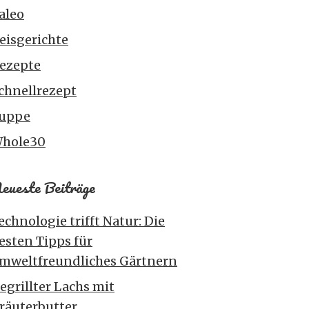
aleo
eisgerichte
ezepte
chnellrezept
uppe
hole30
eueste Beiträge
echnologie trifft Natur: Die
esten Tipps für
mweltfreundliches Gärtnern
egrillter Lachs mit
räuterbutter