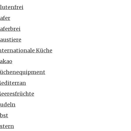
lutenfrei
afer
aferbrei
austiere
nternationale Küche
akao
üchenequipment
editerran
eeresfrüchte
udeln
bst
stern