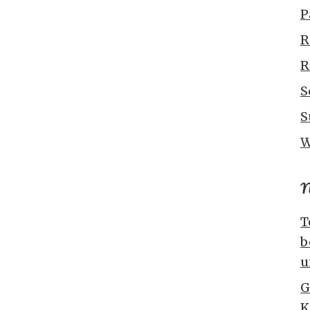
P
R
R
S
S
W
N
T
b
u
G
K