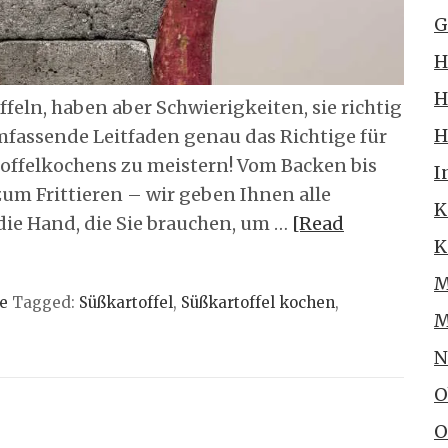
G
H
H
ffeln, haben aber Schwierigkeiten, sie richtig
H
mfassende Leitfaden genau das Richtige für
toffelkochens zu meistern! Vom Backen bis
I
um Frittieren – wir geben Ihnen alle
K
ie Hand, die Sie brauchen, um …
[Read
K
M
e
Tagged:
Süßkartoffel
,
Süßkartoffel kochen
,
M
N
O
O