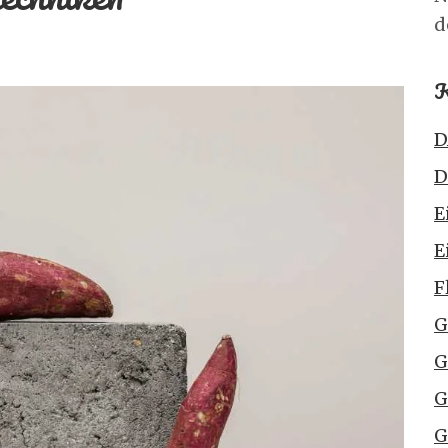
d
K
D
D
E
E
F
G
G
G
G