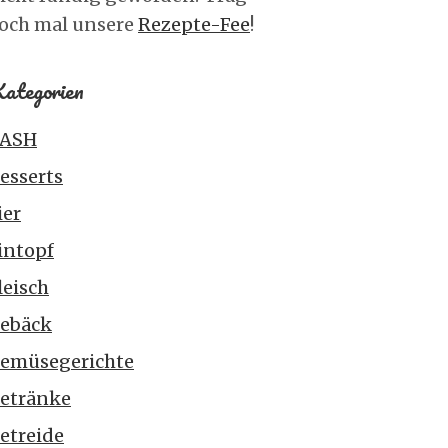
och mal unsere
Rezepte-Fee
!
ategorien
ASH
esserts
ier
intopf
leisch
ebäck
emüsegerichte
etränke
etreide