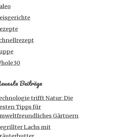
aleo
eisgerichte
ezepte
chnellrezept
uppe
hole30
eueste Beiträge
echnologie trifft Natur: Die
esten Tipps für
mweltfreundliches Gärtnern
egrillter Lachs mit
räuterbutter