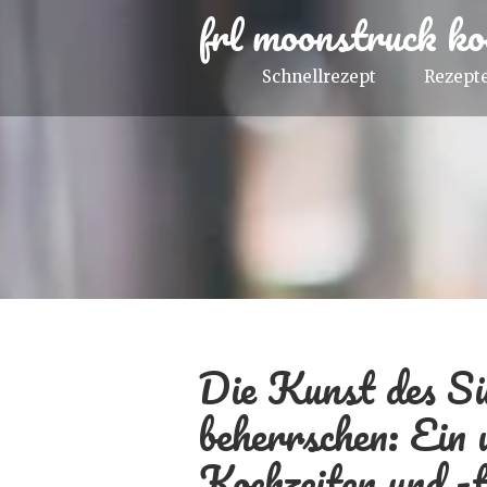
frl moonstruck ko
Schnellrezept
Rezepte
Die Kunst des Sü
beherrschen: Ein 
Kochzeiten und -t