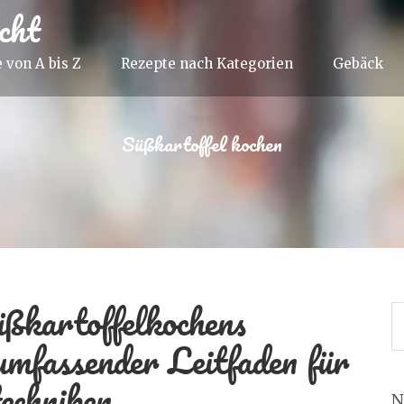
cht
 von A bis Z
Rezepte nach Kategorien
Gebäck
Süßkartoffel kochen
ßkartoffelkochens
umfassender Leitfaden für
echniken
N