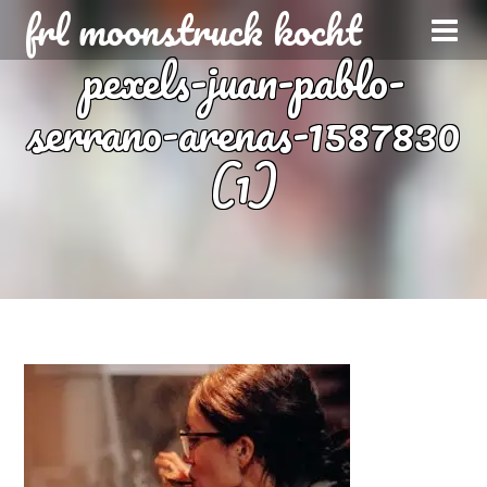
frl moonstruck kocht
pexels-juan-pablo-
serrano-arenas-1587830
(1)