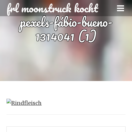
frl moonstruck kocht
pexels-fábio-bueno-
1314041 (1)