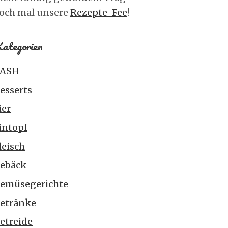
och mal unsere
Rezepte-Fee
!
ategorien
ASH
esserts
ier
intopf
leisch
ebäck
emüsegerichte
etränke
etreide