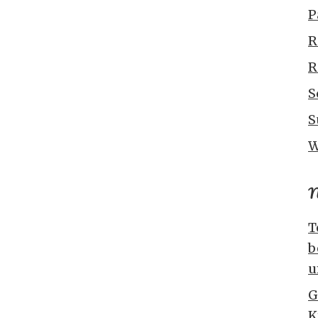
P
R
R
S
S
W
N
T
b
u
G
K