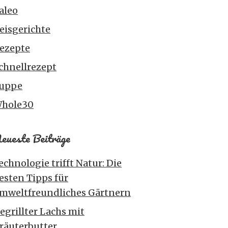
aleo
eisgerichte
ezepte
chnellrezept
uppe
hole30
eueste Beiträge
echnologie trifft Natur: Die
esten Tipps für
mweltfreundliches Gärtnern
egrillter Lachs mit
räuterbutter