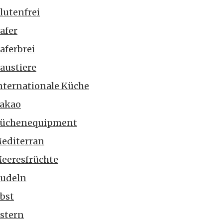
lutenfrei
afer
aferbrei
austiere
nternationale Küche
akao
üchenequipment
editerran
eeresfrüchte
udeln
bst
stern