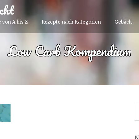
cht
 von A bis Z
Rezepte nach Kategorien
Gebäck
Low Carb Kompendium
N