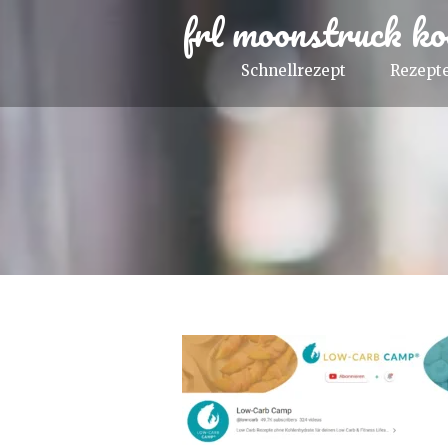
frl moonstruck ko
Schnellrezept
Rezepte