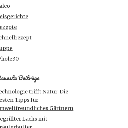
aleo
eisgerichte
ezepte
chnellrezept
uppe
hole30
eueste Beiträge
echnologie trifft Natur: Die
esten Tipps für
mweltfreundliches Gärtnern
egrillter Lachs mit
räuterbutter