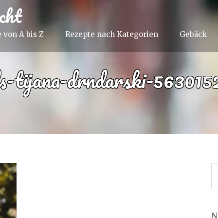
cht
 von A bis Z
Rezepte nach Kategorien
Gebäck
ls-tijana-drndarski-563015
N