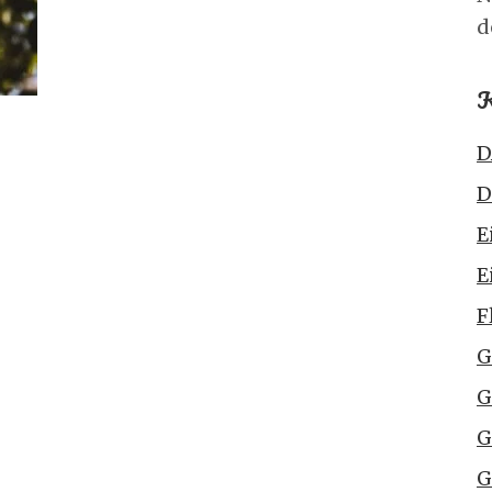
d
K
D
D
E
E
F
G
G
G
G