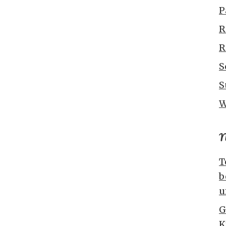
P
R
R
S
S
W
N
T
b
u
G
K