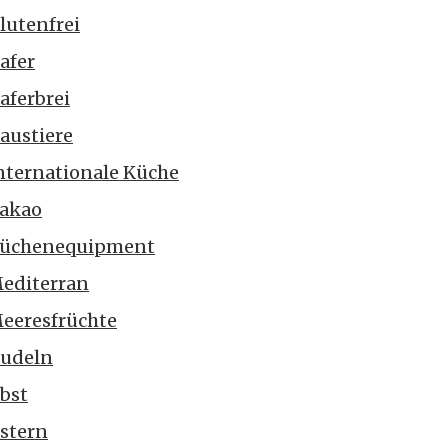
lutenfrei
afer
aferbrei
austiere
nternationale Küche
akao
üchenequipment
editerran
eeresfrüchte
udeln
bst
stern