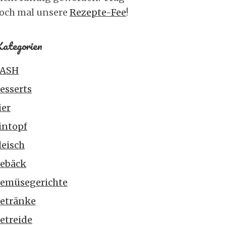
och mal unsere
Rezepte-Fee
!
ategorien
ASH
esserts
ier
intopf
leisch
ebäck
emüsegerichte
etränke
etreide