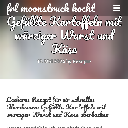
frl moonstruck kocht
Gefüllte Kartoffeln mit
würziger Wurst und
Käse
13. Mai 2024
by
Rezepte
Leckeres Rezept für ein schnelles
Abendessen: Gefüllte Kartoffeln mit
würziger Wurst und Käse überbacken