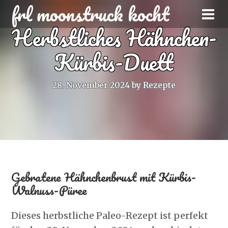
frl moonstruck kocht
Herbstliches Hähnchen-
Kürbis-Duett
28. November 2024
by
Rezepte
Gebratene Hähnchenbrust mit Kürbis-
Walnuss-Püree
Dieses herbstliche Paleo-Rezept ist perfekt