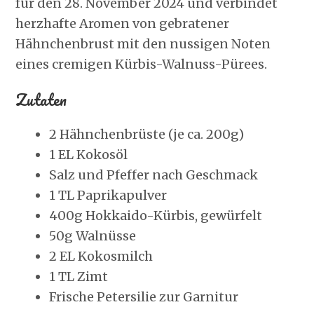
für den 28. November 2024 und verbindet
herzhafte Aromen von gebratener
Hähnchenbrust mit den nussigen Noten
eines cremigen Kürbis-Walnuss-Pürees.
Zutaten
2 Hähnchenbrüste (je ca. 200g)
1 EL Kokosöl
Salz und Pfeffer nach Geschmack
1 TL Paprikapulver
400g Hokkaido-Kürbis, gewürfelt
50g Walnüsse
2 EL Kokosmilch
1 TL Zimt
Frische Petersilie zur Garnitur