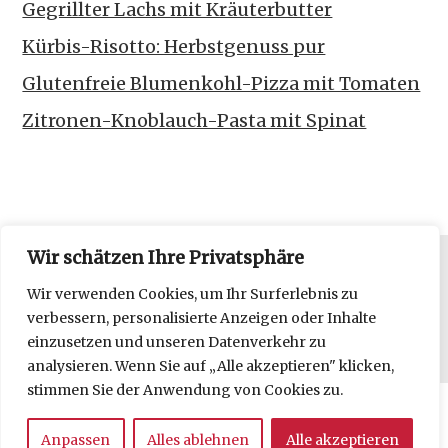
Gegrillter Lachs mit Kräuterbutter
Kürbis-Risotto: Herbstgenuss pur
Glutenfreie Blumenkohl-Pizza mit Tomaten
Zitronen-Knoblauch-Pasta mit Spinat
Wir schätzen Ihre Privatsphäre
Datenschutzerklärung
Wir verwenden Cookies, um Ihr Surferlebnis zu
verbessern, personalisierte Anzeigen oder Inhalte
Impressum
einzusetzen und unseren Datenverkehr zu
analysieren. Wenn Sie auf „Alle akzeptieren" klicken,
stimmen Sie der Anwendung von Cookies zu.
Copyright © 2026 frl moonstruck kocht.
Anpassen
Alles ablehnen
Alle akzeptieren
Delicious
WordPress Theme by themehall.com