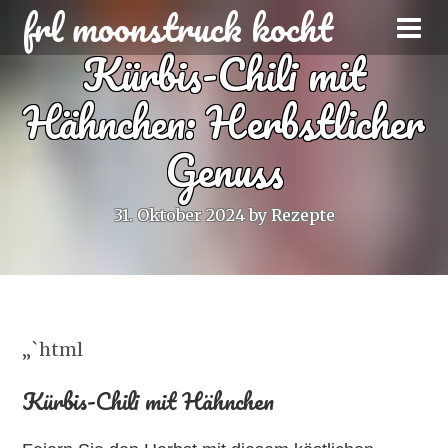
frl moonstruck kocht
Kürbis-Chili mit
Hähnchen: Herbstlicher
Genuss
31. Oktober 2024
by
Rezepte
„`html
Kürbis-Chili mit Hähnchen