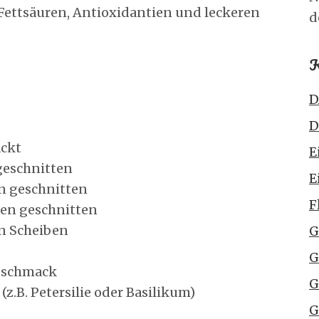
Fettsäuren, Antioxidantien und leckeren
d
K
D
D
ackt
E
 geschnitten
E
fen geschnitten
F
ifen geschnitten
en Scheiben
G
G
Geschmack
G
(z.B. Petersilie oder Basilikum)
G