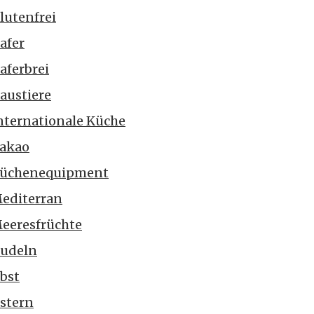
lutenfrei
afer
aferbrei
austiere
nternationale Küche
akao
üchenequipment
editerran
eeresfrüchte
udeln
bst
stern