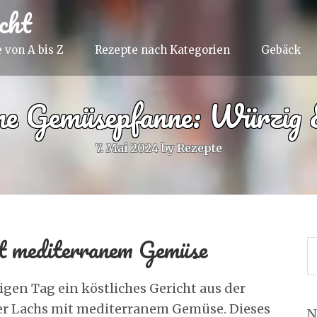
cht
 von A bis Z
Rezepte nach Kategorien
Gebäck
ne Gemüsepfanne: Würzig 
7. Mai 2024
by
Rezepte
t mediterranem Gemüse
gen Tag ein köstliches Gericht aus der
er Lachs mit mediterranem Gemüse. Dieses
N