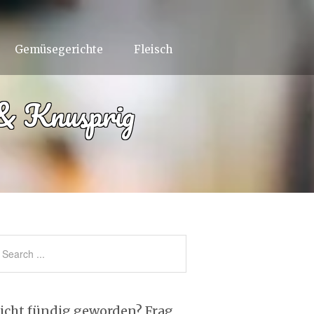
Gemüsegerichte
Fleisch
& Knusprig
icht fündig geworden? Frag