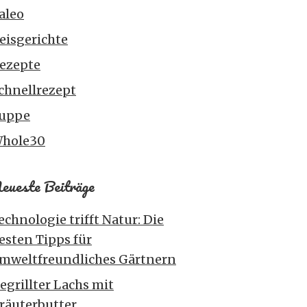
aleo
eisgerichte
ezepte
chnellrezept
uppe
hole30
eueste Beiträge
echnologie trifft Natur: Die
esten Tipps für
mweltfreundliches Gärtnern
egrillter Lachs mit
räuterbutter