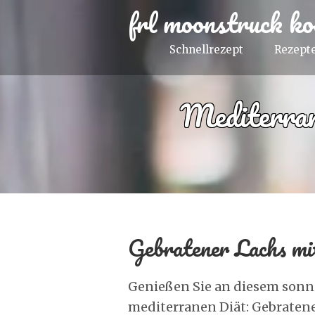
frl moonstruck ko
Schnellrezept
Rezepte
Mediterra
Gebratener Lachs mi
Genießen Sie an diesem sonni
mediterranen Diät: Gebraten