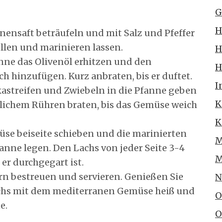
G
H
nensaft beträufeln und mit Salz und Pfeffer
ellen und marinieren lassen.
H
nne das Olivenöl erhitzen und den
H
 hinzufügen. Kurz anbraten, bis er duftet.
I
kastreifen und Zwiebeln in die Pfanne geben
K
lichem Rühren braten, bis das Gemüse weich
K
se beiseite schieben und die marinierten
M
fanne legen. Den Lachs von jeder Seite 3-4
M
er durchgegart ist.
rn bestreuen und servieren. Genießen Sie
N
chs mit dem mediterranen Gemüse heiß und
O
e.
O