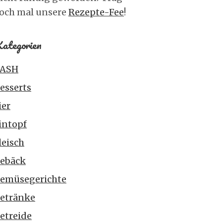
och mal unsere
Rezepte-Fee
!
ategorien
ASH
esserts
ier
intopf
leisch
ebäck
emüsegerichte
etränke
etreide