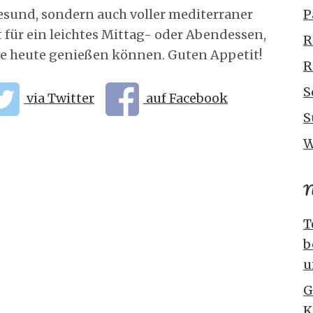
gesund, sondern auch voller mediterraner
P
für ein leichtes Mittag- oder Abendessen,
R
ie heute genießen können. Guten Appetit!
R
S
via Twitter
auf Facebook
S
W
N
T
b
u
G
K