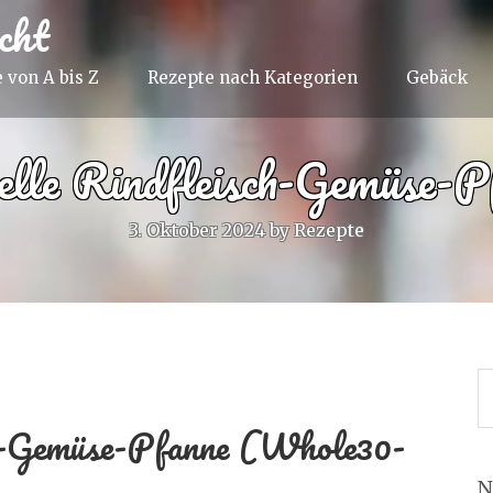
cht
 von A bis Z
Rezepte nach Kategorien
Gebäck
elle Rindfleisch-Gemüse-P
3. Oktober 2024
by
Rezepte
ch-Gemüse-Pfanne (Whole30-
N