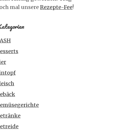
och mal unsere
Rezepte-Fee
!
ategorien
ASH
esserts
ier
intopf
leisch
ebäck
emüsegerichte
etränke
etreide