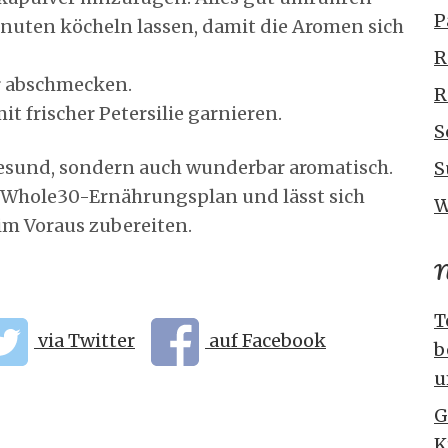
P
inuten köcheln lassen, damit die Aromen sich
R
er abschmecken.
R
t frischer Petersilie garnieren.
S
 gesund, sondern auch wunderbar aromatisch.
S
n Whole30-Ernährungsplan und lässt sich
W
im Voraus zubereiten.
N
T
via Twitter
auf Facebook
b
u
G
K