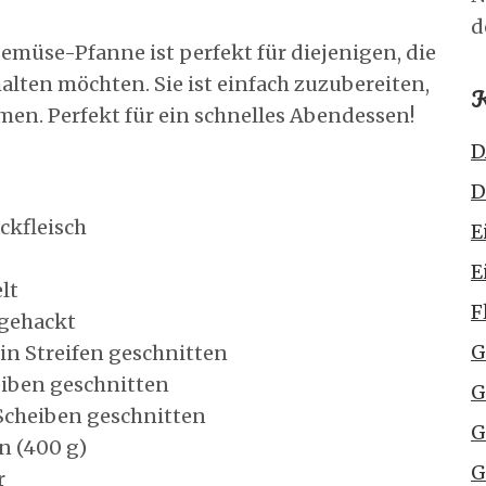
d
emüse-Pfanne ist perfekt für diejenigen, die
alten möchten. Sie ist einfach zuzubereiten,
K
men. Perfekt für ein schnelles Abendessen!
D
D
ckfleisch
E
E
lt
F
 gehackt
G
, in Streifen geschnitten
heiben geschnitten
G
Scheiben geschnitten
G
n (400 g)
G
r