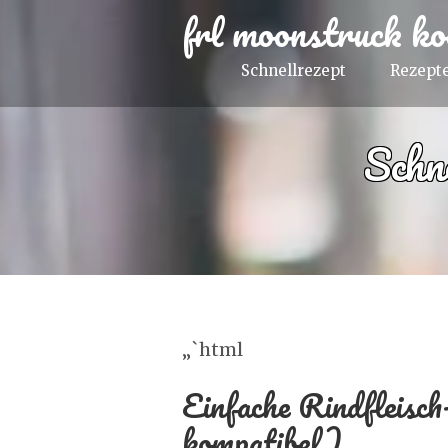
frl moonstruck ko
Schnellrezept
Rezepte
Schn
„`html
Einfache Rindfleis
kompatibel)