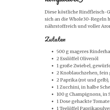
Diese köstliche Rindfleisch-G
sich an die Whole30-Regeln h
nährstoffreich und voller Aro
Zutaten
500 g mageres Rinderha
2 Esslöffel Olivenöl
1 große Zwiebel, gewürfe
2 Knoblauchzehen, fein
2 Paprika (rot und gelb)
1 Zucchini, in halbe Sc
100 g Champignons, in 
1 Dose gehackte Tomate
1 Teelöffel Paprikapulve