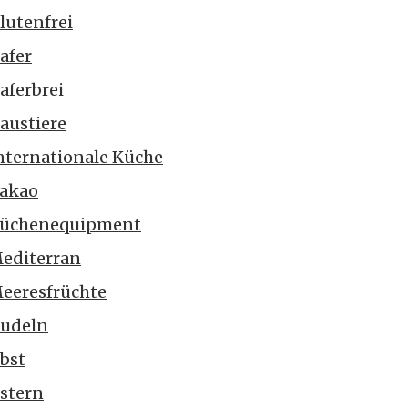
lutenfrei
afer
aferbrei
austiere
nternationale Küche
akao
üchenequipment
editerran
eeresfrüchte
udeln
bst
stern