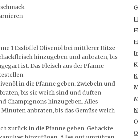
Geschmack
G
Garnieren
H
H
H
ne 1 Esslöffel Olivenöl bei mittlerer Hitze
I
rhackfleisch hinzugeben und anbraten, bis
K
gegart ist. Das Fleisch aus der Pfanne
estellen.
K
ivenöl in die Pfanne geben. Zwiebeln und
M
raten, bis sie weich sind und duften.
M
und Champignons hinzugeben. Alles
N
Minuten anbraten, bis das Gemüse weich
O
sch zurück in die Pfanne geben. Gehackte
O
apulver hinzufügen. Alles gut umrühren