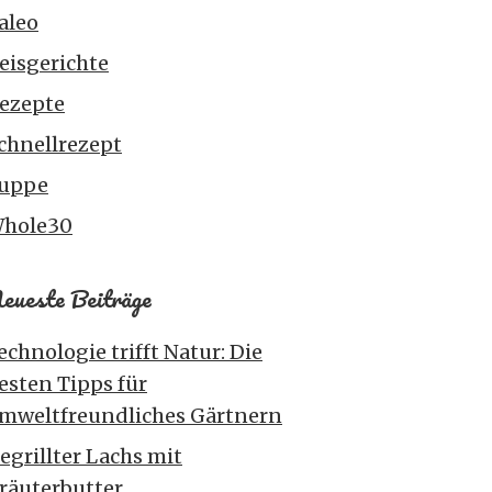
aleo
eisgerichte
ezepte
chnellrezept
uppe
hole30
eueste Beiträge
echnologie trifft Natur: Die
esten Tipps für
mweltfreundliches Gärtnern
egrillter Lachs mit
räuterbutter