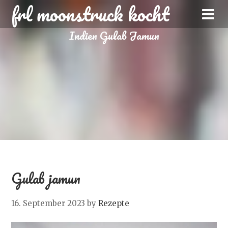
frl moonstruck kocht
Indien Gulab Jamun
Gulab jamun
16. September 2023
by
Rezepte