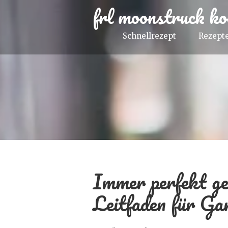
frl moonstruck ko
Schnellrezept
Rezepte
Immer perfekt ge
Leitfaden für Ga