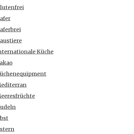
lutenfrei
afer
aferbrei
austiere
nternationale Küche
akao
üchenequipment
editerran
eeresfrüchte
udeln
bst
stern