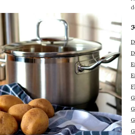
d
K
D
D
E
E
F
G
G
G
G