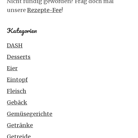
Nicht fündig geworden? Frag doch mal
unsere
Rezepte-Fee
!
Kategorien
DASH
Desserts
Eier
Eintopf
Fleisch
Gebäck
Gemüsegerichte
Getränke
Getreide