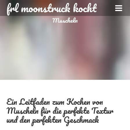
frl moonstruck kocht
Muscheln
Ein Leitfaden zum Kochen von
Muscheln für die perfekte Textur
und den perfekten Geschmack