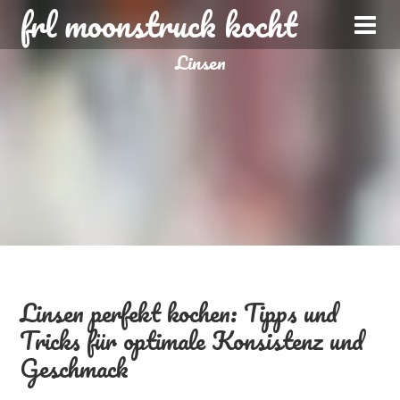
frl moonstruck kocht
Linsen
Linsen perfekt kochen: Tipps und
Tricks für optimale Konsistenz und
Geschmack